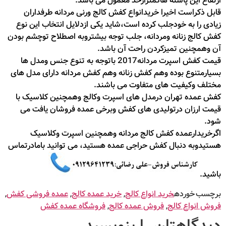
ارتفاع این پاشنه هاکمترازحد معمول می باشد.
قابل ذکراست اخیرا خریدانواع کفش کالج ورنی مردانه طرفداران
زیادی را به خودجلب کرده است،شاید یکی ازدلایل انتخاب این نوع
کفش کالج زنانه ومردانه، جلب توجه بیشتروبه اصطلاح توچشم بودن
آن وهمچنین تمیزکردن راحت آن باشد.
قیمت کفش اسپرت مردانه2017 باتوجه به تنوع جنس ومدل ها
بسیارمتنوع بوده وهم کفش زنانه وهم کفش مردانه دارای مدل های
مختلف وکیفیت های متفاوت می باشند.
کفش عمده تهران درمدل های اسپرت وکالج وهمچنین کلاسیک با
قیمت ارزان درتولیدی های کفش وبرخی عمده فروشان یافت می
شود.
اگرخریدارعمده کفش کالج مردانه وهمچنین اسپرت وکلاسیک
هستیدوبه دنبال کفش حراجی عمده هستید، می توانید بامادرتماس
باشید.
برچسب خورده
خرید انواع کالج
,
خرید عمده کالج
,
عمده فروشی کفش
,
فروش انواع کالج
,
فروش عمده کالج
,
فروشگاه عمده کفش
دیدگاهتان را بنویسید